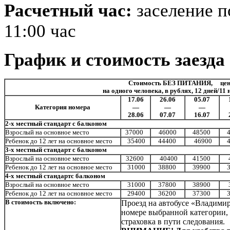
Расчетный час:
заселение п
11:00 час
График и стоимость заезда
Стоимость БЕЗ ПИТАНИЯ,
цен
на одного человека, в рублях, 12 дней/11 
17.06
26.06
05.07
Категория номера
—
—
—
28.06
07.07
16.07
2-х местный стандарт с балконом
Взрослый на основное место
37000
46000
48500
Ребенок до 12 лет на основное место
35400
44400
46900
3-х местный стандарт с балконом
Взрослый на основное место
32600
40400
41500
Ребенок до 12 лет на основное место
31000
38800
39900
4-х местный стандартс балконом
Взрослый на основное место
31000
37800
38900
Ребенок до 12 лет на основное место
29400
36200
37300
В стоимость включено:
Проезд на автобусе «Владими
номере выбранной категории, 
страховка в пути следования.